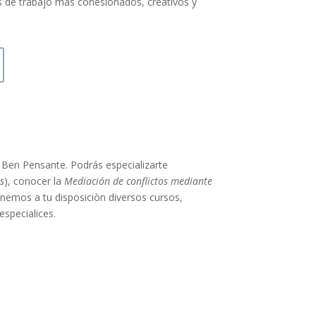
os de trabajo más cohesionados, creativos y
o Ben Pensante. Podrás especializarte
s
), conocer la
Mediación de conflictos mediante
nemos a tu disposiciòn diversos cursos,
especialices.