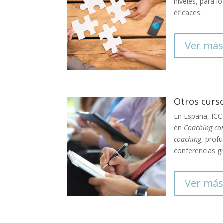
niveles, para 
eficaces.
Ver más
Otros curs
En España, ICC 
en
Coaching co
coaching
, prof
conferencias gr
Ver más