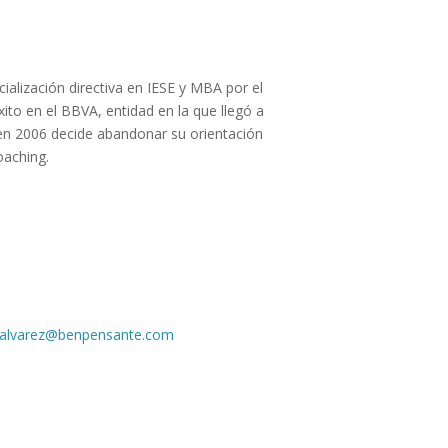
ialización directiva en IESE y MBA por el
ito en el BBVA, entidad en la que llegó a
 en 2006 decide abandonar su orientación
oaching.
l.alvarez@benpensante.com