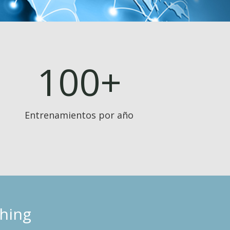
100+
Entrenamientos por año
ching