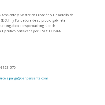
o Ambiente y Máster en Creación y Desarrollo de
(E.O.I.), y Fundadora de su propio gabinete
eurolingüítica porApproaching. Coach
h Ejecutivo certificada por IESEC HUMAN.
981531570
rcela.parga@benpensante.com