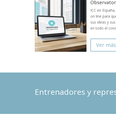
Observator
ICC en España, 
on line para q
sus ideas y sus
en todo el con
Ver más
Entrenadores y repres