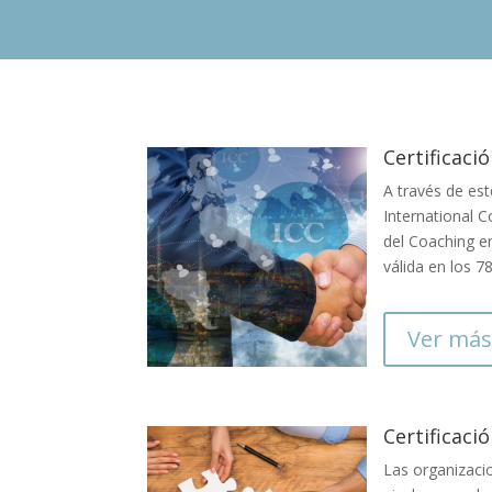
Certificaci
A través de es
International C
del Coaching e
válida en los 
Ver más 
Certificaci
Las organizacio