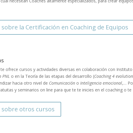
lo cual necesitan Coaches altamente especializados, para crear equip
 sobre la Certificación en Coaching de Equipos
os
te ofrece cursos y actividades diversas en colaboración con Institut
n PNL
o en la Teoría de las etapas del desarrollo (
Coaching 4 evolution
undizar hacia otro nivel de
Comunicación
o
Inteligencia emocional
,… Po
atuitas y seminarios on line para que te te inicies en el coaching o te 
 sobre otros cursos