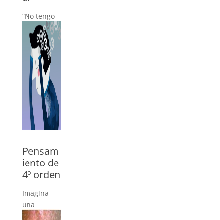
“No tengo
cuerpo”,
“me ha
dado un
pálpito”,
“siento
tensión”,
»
Pensam
iento de
4º orden
Imagina
una
conversaci